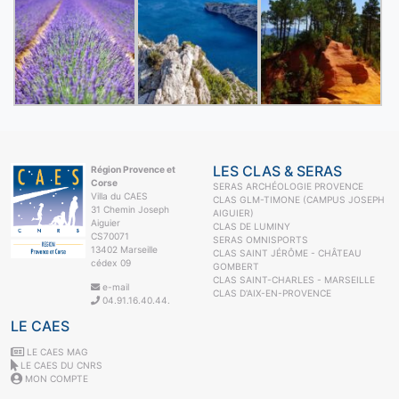
LES CLAS & SERAS
Région Provence et
Corse
SERAS ARCHÉOLOGIE PROVENCE
Villa du CAES
CLAS GLM-TIMONE (CAMPUS JOSEPH
31 Chemin Joseph
AIGUIER)
Aiguier
CLAS DE LUMINY
CS70071
SERAS OMNISPORTS
13402 Marseille
CLAS SAINT JÉRÔME - CHÂTEAU
cédex 09
GOMBERT
CLAS SAINT-CHARLES - MARSEILLE
e-mail
CLAS D'AIX-EN-PROVENCE
04.91.16.40.44.
LE CAES
LE CAES MAG
LE CAES DU CNRS
MON COMPTE