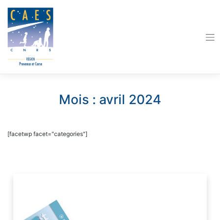
Skip
to
content
Mois :
avril 2024
[facetwp facet="categories"]