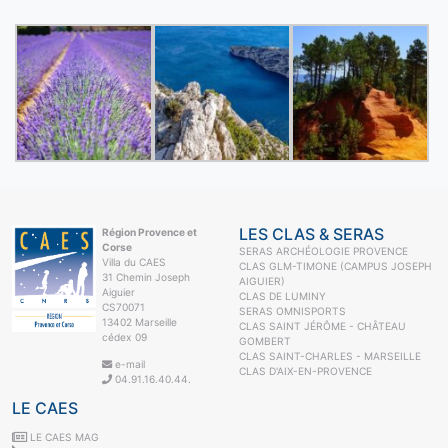
LES CLAS & SERAS
Région Provence et
Corse
SERAS ARCHÉOLOGIE PROVENCE
Villa du CAES
CLAS GLM-TIMONE (CAMPUS JOSEPH
31 Chemin Joseph
AIGUIER)
Aiguier
CLAS DE LUMINY
CS70071
SERAS OMNISPORTS
13402 Marseille
CLAS SAINT JÉRÔME - CHÂTEAU
cédex 09
GOMBERT
CLAS SAINT-CHARLES - MARSEILLE
e-mail
CLAS D'AIX-EN-PROVENCE
04.91.16.40.44.
LE CAES
LE CAES MAG