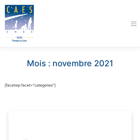
Skip
to
content
Mois :
novembre 2021
[facetwp facet="categories"]