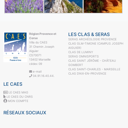
LES CLAS & SERAS
Région Provence et
Corse
SERAS ARCHÉOLOGIE PROVENCE
Villa du CAES
CLAS GLM-TIMONE (CAMPUS JOSEPH
31 Chemin Joseph
AIGUIER)
Aiguier
CLAS DE LUMINY
CS70071
SERAS OMNISPORTS
13402 Marseille
CLAS SAINT JÉRÔME - CHÂTEAU
cédex 09
GOMBERT
CLAS SAINT-CHARLES - MARSEILLE
e-mail
CLAS D'AIX-EN-PROVENCE
04.91.16.40.44.
LE CAES
LE CAES MAG
LE CAES DU CNRS
MON COMPTE
RÉSEAUX SOCIAUX