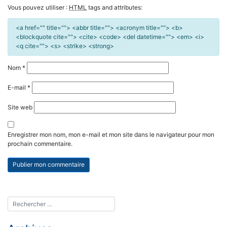
Vous pouvez utiliser :
HTML
tags and attributes:
<a href="" title=""> <abbr title=""> <acronym title=""> <b>
<blockquote cite=""> <cite> <code> <del datetime=""> <em> <i>
<q cite=""> <s> <strike> <strong>
Nom
*
E-mail
*
Site web
Enregistrer mon nom, mon e-mail et mon site dans le navigateur pour mon
prochain commentaire.