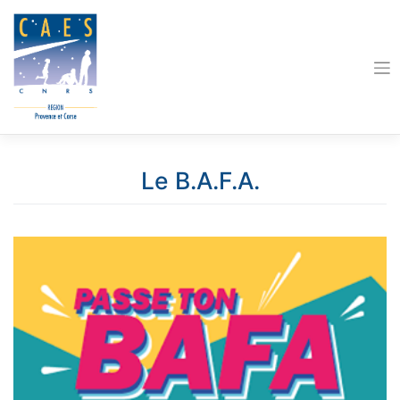
Skip
to
content
Le B.A.F.A.