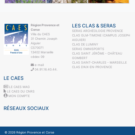
LES CLAS & SERAS
Région Provence et
Corse
SERAS ARCHÉOLOGIE PROVENCE
Villa du CAES
CLAS GLM-TIMONE (CAMPUS JOSEPH
31 Chemin Joseph
AIGUIER)
Aiguier
CLAS DE LUMINY
CS70071
SERAS OMNISPORTS
13402 Marseille
CLAS SAINT JÉRÔME - CHÂTEAU
cédex 09
GOMBERT
CLAS SAINT-CHARLES - MARSEILLE
e-mail
CLAS D'AIX-EN-PROVENCE
04.91.16.40.44.
LE CAES
LE CAES MAG
LE CAES DU CNRS
MON COMPTE
RÉSEAUX SOCIAUX
© 2026
Région Provence et Corse