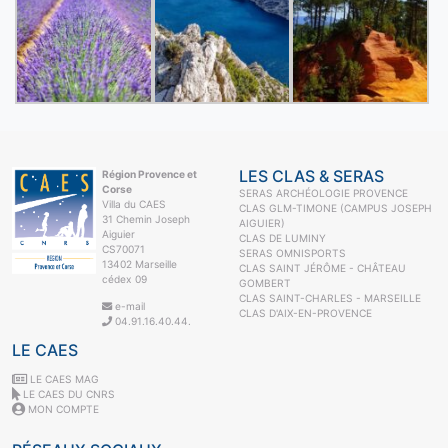
LES CLAS & SERAS
Région Provence et
Corse
SERAS ARCHÉOLOGIE PROVENCE
Villa du CAES
CLAS GLM-TIMONE (CAMPUS JOSEPH
31 Chemin Joseph
AIGUIER)
Aiguier
CLAS DE LUMINY
CS70071
SERAS OMNISPORTS
13402 Marseille
CLAS SAINT JÉRÔME - CHÂTEAU
cédex 09
GOMBERT
CLAS SAINT-CHARLES - MARSEILLE
e-mail
CLAS D'AIX-EN-PROVENCE
04.91.16.40.44.
LE CAES
LE CAES MAG
LE CAES DU CNRS
MON COMPTE