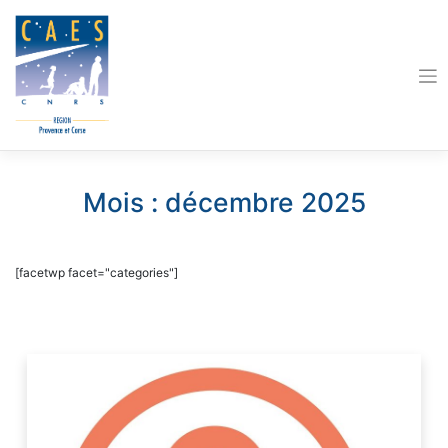
Skip
to
content
Mois :
décembre 2025
[facetwp facet="categories"]