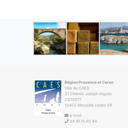
Région Provence et Corse
Villa du CAES
31 Chemin Joseph Aiguier
CS70071
13402 Marseille cédex 09
e-mail
04.91.16.40.44.