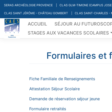
Skip
SERAS ARCHÉOLOGIE PROVENCE
CLAS GLM-TIMONE (CAMPUS JOSE
to
CLAS SAINT JÉRÔME - CHÂTEAU GOMBERT
CLAS SAINT-CHARLES -
content
ACCUEIL
SÉJOUR AU FUTUROSCO
STAGES AUX VACANCES SCOLAIRES
Formulaires et
Fiche Familiale de Renseignements
Attestation Séjour Scolaire
Demande de réservation séjour jeune
For
mulaire retraités