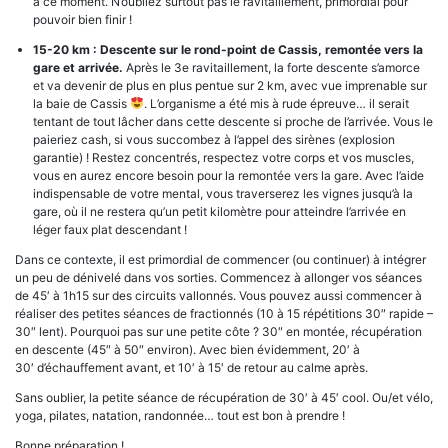
à ce moment. N’oubliez surtout pas le ravitaillement, primordial pour
pouvoir bien finir !
15-20 km : Descente sur le rond-point de
Cassis, remontée vers la
gare et arrivée.
Après le 3e ravitaillement, la forte descente s’amorce
et va devenir de plus en plus pentue sur 2 km, avec vue imprenable sur
la baie de Cassis
. L’organisme a été mis à rude épreuve… il serait
tentant de tout lâcher dans cette descente si proche de l’arrivée. Vous le
paieriez cash, si vous succombez à l’appel des sirènes (explosion
garantie) ! Restez concentrés, respectez votre corps et vos muscles,
vous en aurez encore besoin pour la remontée vers la gare. Avec l’aide
indispensable de votre mental, vous traverserez les vignes jusqu’à la
gare, où il ne restera qu’un petit kilomètre pour atteindre l’arrivée en
léger faux plat descendant !
Dans ce contexte, il est primordial de commencer (ou continuer) à intégrer
un peu de dénivelé dans vos sorties. Commencez à allonger vos séances
de 45′ à 1h15 sur des circuits vallonnés. Vous pouvez aussi commencer à
réaliser des petites séances de fractionnés (10 à 15 répétitions 30″ rapide –
30″ lent). Pourquoi pas sur une petite côte ? 30″ en montée, récupération
en descente (45″ à 50″ environ). Avec bien évidemment, 20′ à
30′ d’échauffement avant, et 10′ à 15′ de retour au calme après.
Sans oublier, la petite séance de récupération de 30′ à 45′ cool. Ou/et vélo,
yoga, pilates, natation, randonnée… tout est bon à prendre !
Bonne préparation !