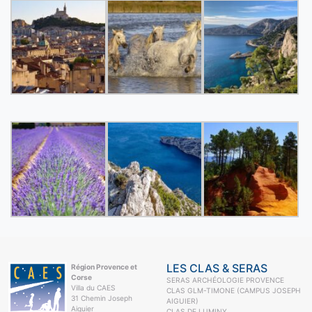
LES CLAS & SERAS
Région Provence et
Corse
SERAS ARCHÉOLOGIE PROVENCE
Villa du CAES
CLAS GLM-TIMONE (CAMPUS JOSEPH
31 Chemin Joseph
AIGUIER)
Aiguier
CLAS DE LUMINY