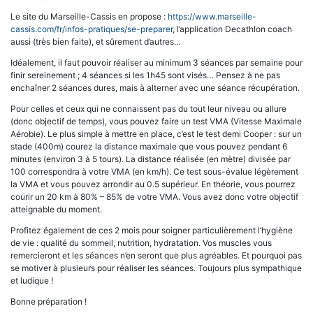
Le site du Marseille-Cassis en propose :
https://www.marseille-
cassis.com/fr/infos-pratiques/se-preparer
, l’application Decathlon coach
aussi (très bien faite), et sûrement d’autres…
Idéalement, il faut pouvoir réaliser au minimum 3 séances par semaine pour
finir sereinement ; 4 séances si les 1h45 sont visés… Pensez à ne pas
enchaîner 2 séances dures, mais à alterner avec une séance récupération.
Pour celles et ceux qui ne connaissent pas du tout leur niveau ou allure
(donc objectif de temps), vous pouvez faire un test VMA (Vitesse Maximale
Aérobie). Le plus simple à mettre en place, c’est le test demi Cooper : sur un
stade (400m) courez la distance maximale que vous pouvez pendant 6
minutes (environ 3 à 5 tours). La distance réalisée (en mètre) divisée par
100 correspondra à votre VMA (en km/h). Ce test sous-évalue légèrement
la VMA et vous pouvez arrondir au 0.5 supérieur. En théorie, vous pourrez
courir un 20 km à 80% – 85% de votre VMA. Vous avez donc votre objectif
atteignable du moment.
Profitez également de ces 2 mois pour soigner particulièrement l’hygiène
de vie : qualité du sommeil, nutrition, hydratation. Vos muscles vous
remercieront et les séances n’en seront que plus agréables. Et pourquoi pas
se motiver à plusieurs pour réaliser les séances. Toujours plus sympathique
et ludique !
Bonne préparation !