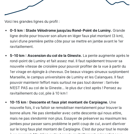
Voici les grandes lignes du profil :
0-5 km : Stade Vélodrome jusqu’au Rond-Point de Luminy.
Grande
ligne droite pour trouver son allure en léger faux plat montant (3 km),
suivi d’une première petite côte pour se mettre en jambe avant le 1er
ravitaillement.
5-10 km : Ascension du col de la Gineste.
La pente augmente après le
rond-point de Luminy et fait assez mal. Il faut rapidement trouver sa
nouvelle vitesse de croisière pour pouvoir profiter de la vue à partir du
1er virage en épingle à cheveux. De beaux virages sinueux surplombent
Marseille, le campus universitaire de Luminy et les Calanques. Il faut
pouvoir maintenir l’effort mais surtout ne pas tout donner : l’arrivée
N’EST PAS au col de la Gineste… le plus dur c’est après ! Pensez au
ravitaillement du col, pile à 10 km !
10-15
km : Descente et faux plat montant
de Carpiagne.
Une
nouvelle fois, il va falloir se remobiliser mentalement pour trouver la
bonne allure. Ne pas s’emballer avec cette descente qui nous attire,
mais ne pas s’endormir non plus. Essayer de préserver au maximum les
jambes pour passer sans problème le petit coup de cul, avant d’arriver
sur le long faux plat montant de Carpiagne. C’est dur pour tout le monde