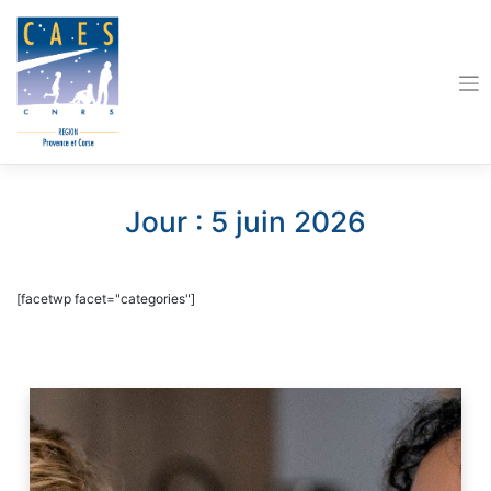
Skip
to
content
Jour :
5 juin 2026
[facetwp facet="categories"]