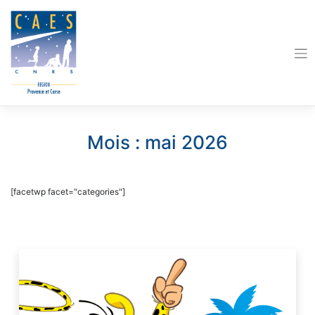
Skip
to
content
Mois :
mai 2026
[facetwp facet="categories"]