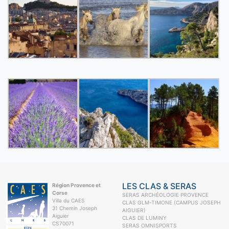
LES CLAS & SERAS
Région Provence et
Corse
SERAS ARCHÉOLOGIE PROVENCE
Villa du CAES
CLAS GLM-TIMONE (CAMPUS JOSEPH
31 Chemin Joseph
AIGUIER)
Aiguier
CLAS DE LUMINY
CS70071
SERAS OMNISPORTS