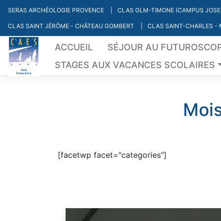
Skip
SERAS ARCHÉOLOGIE PROVENCE
CLAS GLM-TIMONE (CAMPUS JOSE
to
CLAS SAINT JÉRÔME - CHÂTEAU GOMBERT
CLAS SAINT-CHARLES -
content
ACCUEIL
SÉJOUR AU FUTUROSCO
STAGES AUX VACANCES SCOLAIRES
Mois
[facetwp facet="categories"]