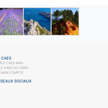
 CAES
LE CAES MAG
LE CAES DU CNRS
MON COMPTE
ÉSEAUX SOCIAUX