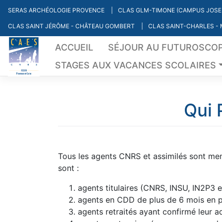
Skip
SERAS ARCHÉOLOGIE PROVENCE
CLAS GLM-TIMONE (CAMPUS JOSE
to
CLAS SAINT JÉRÔME - CHÂTEAU GOMBERT
CLAS SAINT-CHARLES -
content
ACCUEIL
SÉJOUR AU FUTUROSCO
STAGES AUX VACANCES SCOLAIRES
Qui 
Tous les agents CNRS et assimilés sont m
sont :
agents titulaires (CNRS, INSU, IN2P3 
agents en CDD de plus de 6 mois en p
agents retraités ayant confirmé leur 