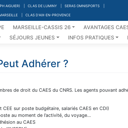
PH AIGUIER)
CLAS DE LUMINY
SERAS OMNISPORTS
 MARSEILLE
CLAS D'AIX-EN-PROVENCE
PE
MARSEILLE-CASSIS 26
AVANTAGES CAE
SÉJOURS JEUNES
INFOS PRATIQUES
Peut Adhérer ?
embres de droit du CAES du CNRS. Les agents pouvant adh
et CEE sur poste budgétaire, salariés CAES en CDI)
oste au moment de l’activité, du voyage…
adhésion au CAES