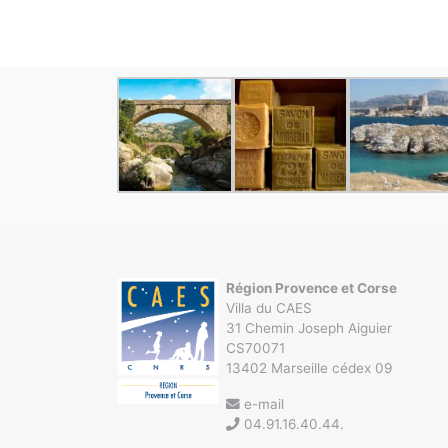
Région Provence et Corse
Villa du CAES
31 Chemin Joseph Aiguier
CS70071
13402 Marseille cédex 09
e-mail
04.91.16.40.44.