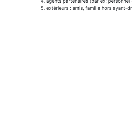
agents partenaires (par ex: personnel
extérieurs : amis, famille hors ayant-dro