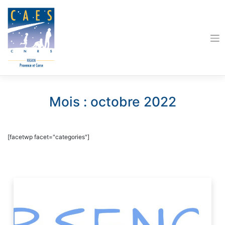
Skip
to
content
Mois :
octobre 2022
[facetwp facet="categories"]