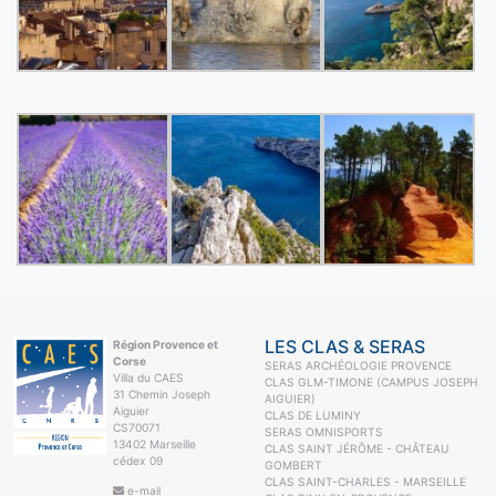
LES CLAS & SERAS
Région Provence et
Corse
SERAS ARCHÉOLOGIE PROVENCE
Villa du CAES
CLAS GLM-TIMONE (CAMPUS JOSEPH
31 Chemin Joseph
AIGUIER)
Aiguier
CLAS DE LUMINY
CS70071
SERAS OMNISPORTS
13402 Marseille
CLAS SAINT JÉRÔME - CHÂTEAU
cédex 09
GOMBERT
CLAS SAINT-CHARLES - MARSEILLE
e-mail