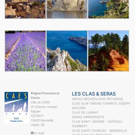
LES CLAS & SERAS
Région Provence et
Corse
SERAS ARCHÉOLOGIE PROVENCE
Villa du CAES
CLAS GLM-TIMONE (CAMPUS JOSEPH
31 Chemin Joseph
AIGUIER)
Aiguier
CLAS DE LUMINY
CS70071
SERAS OMNISPORTS
13402 Marseille
CLAS SAINT JÉRÔME - CHÂTEAU
cédex 09
GOMBERT
CLAS SAINT-CHARLES - MARSEILLE
e-mail
CLAS D'AIX-EN-PROVENCE