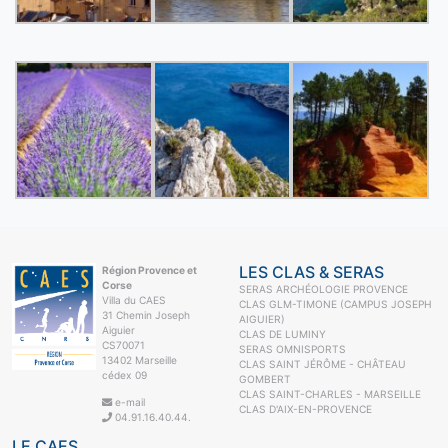
LES CLAS & SERAS
Région Provence et
Corse
SERAS ARCHÉOLOGIE PROVENCE
Villa du CAES
CLAS GLM-TIMONE (CAMPUS JOSEPH
31 Chemin Joseph
AIGUIER)
Aiguier
CLAS DE LUMINY
CS70071
SERAS OMNISPORTS
13402 Marseille
CLAS SAINT JÉRÔME - CHÂTEAU
cédex 09
GOMBERT
CLAS SAINT-CHARLES - MARSEILLE
e-mail
CLAS D'AIX-EN-PROVENCE
04.91.16.40.44.
LE CAES