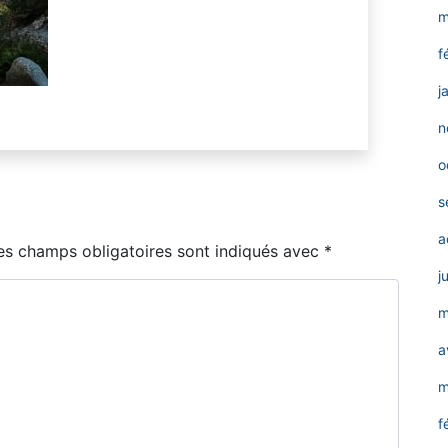
m
f
j
n
o
s
a
es champs obligatoires sont indiqués avec
*
j
m
a
m
f