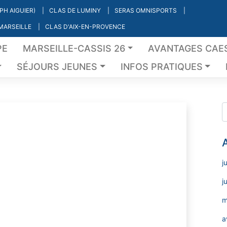
PH AIGUIER)
CLAS DE LUMINY
SERAS OMNISPORTS
 MARSEILLE
CLAS D'AIX-EN-PROVENCE
PE
MARSEILLE-CASSIS 26
AVANTAGES CAE
SÉJOURS JEUNES
INFOS PRATIQUES
j
j
m
a