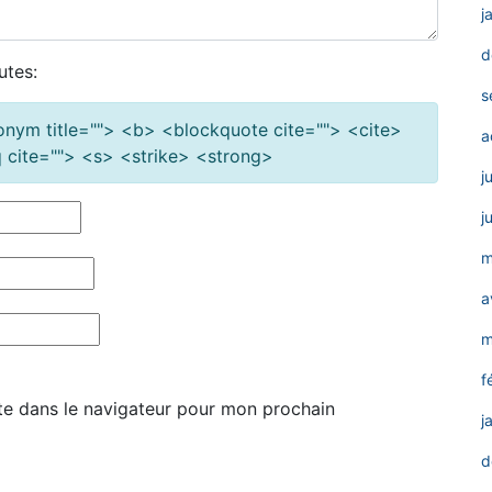
j
d
utes:
s
cronym title=""> <b> <blockquote cite=""> <cite>
a
cite=""> <s> <strike> <strong>
j
j
m
a
m
f
te dans le navigateur pour mon prochain
j
d