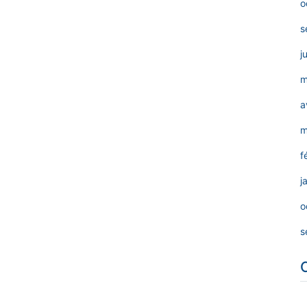
o
s
j
m
a
m
f
j
o
s