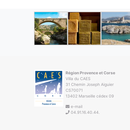
Région Provence et Corse
Villa du CAES
31 Chemin Joseph Aiguier
CS70071
13402 Marseille cédex 09
e-mail
04.91.16.40.44.