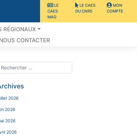
LE
LE CAES
MON
CAES
DU CNRS
COMPTE
MAG
S RÉGIONAUX
NOUS CONTACTER
Archives
uillet 2026
uin 2026
ai 2026
vril 2026