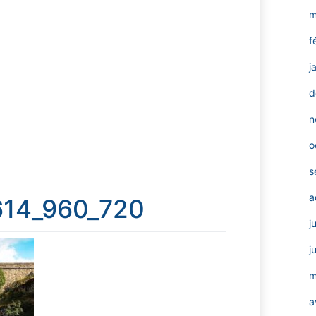
m
f
j
d
n
o
s
a
614_960_720
j
j
m
a