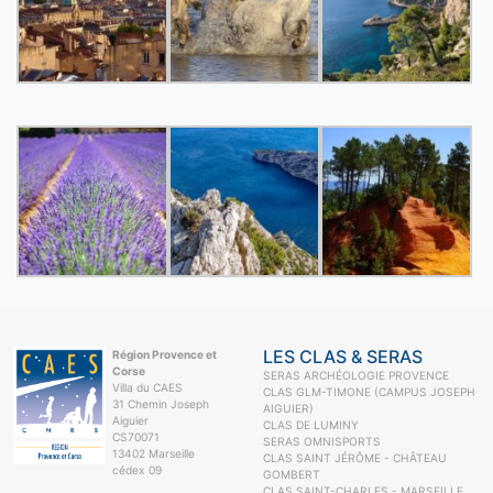
LES CLAS & SERAS
Région Provence et
Corse
SERAS ARCHÉOLOGIE PROVENCE
Villa du CAES
CLAS GLM-TIMONE (CAMPUS JOSEPH
31 Chemin Joseph
AIGUIER)
Aiguier
CLAS DE LUMINY
CS70071
SERAS OMNISPORTS
13402 Marseille
CLAS SAINT JÉRÔME - CHÂTEAU
cédex 09
GOMBERT
CLAS SAINT-CHARLES - MARSEILLE