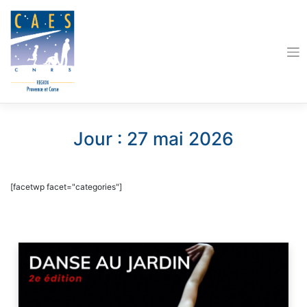
Skip
to
content
Jour :
27 mai 2026
[facetwp facet="categories"]