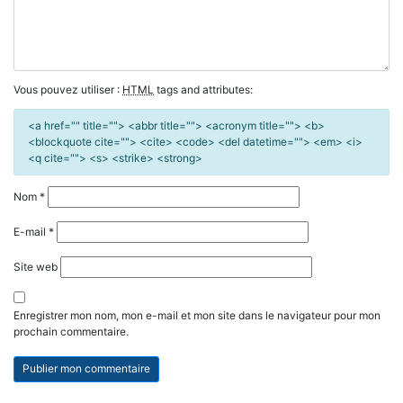
Vous pouvez utiliser :
HTML
tags and attributes:
<a href="" title=""> <abbr title=""> <acronym title=""> <b>
<blockquote cite=""> <cite> <code> <del datetime=""> <em> <i>
<q cite=""> <s> <strike> <strong>
Nom
*
E-mail
*
Site web
Enregistrer mon nom, mon e-mail et mon site dans le navigateur pour mon
prochain commentaire.