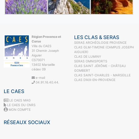
LES CLAS & SERAS
Région Provence et
Corse
SERAS ARCHÉOLOGIE PROVENCE
Villa du CAES
CLAS GLM-TIMONE (CAMPUS JOSEPH
31 Chemin Joseph
AIGUIER)
Aiguier
CLAS DE LUMINY
CS70071
SERAS OMNISPORTS
13402 Marseille
CLAS SAINT JÉRÔME - CHÂTEAU
cédex 09
GOMBERT
CLAS SAINT-CHARLES - MARSEILLE
e-mail
CLAS D'AIX-EN-PROVENCE
04.91.16.40.44.
LE CAES
LE CAES MAG
LE CAES DU CNRS
MON COMPTE
RÉSEAUX SOCIAUX