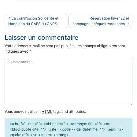
Navigation
La commission Solidarité et
Réservation hiver 22 et
de
Handicap du CAES du CNRS
campagne chèques-vacances
l’article
Laisser un commentaire
Votre adresse e-mail ne sera pas publiée.
Les champs obligatoires sont
indiqués avec
*
Vous pouvez utiliser :
HTML
tags and attributes:
<a href="" title=""> <abbr title=""> <acronym title=""> <b>
<blockquote cite=""> <cite> <code> <del datetime=""> <em> <i>
<q cite=""> <s> <strike> <strong>