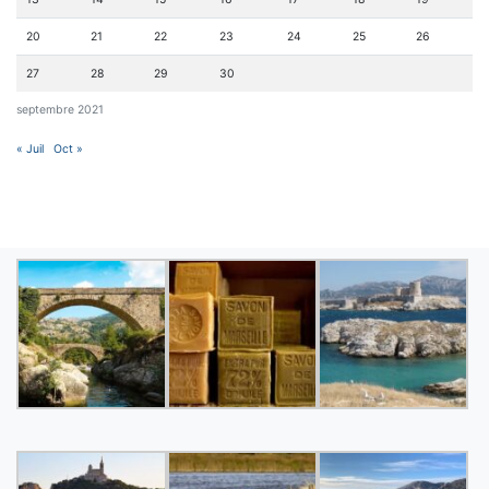
20
21
22
23
24
25
26
27
28
29
30
septembre 2021
« Juil
Oct »