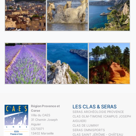
LES CLAS & SERAS
Région Provence et
Corse
SERAS ARCHÉOLOGIE PROVENCE
Villa du CAES
CLAS GLM-TIMONE (CAMPUS JOSEPH
31 Chemin Joseph
AIGUIER)
Aiguier
CLAS DE LUMINY
CS70071
SERAS OMNISPORTS
13402 Marseille
CLAS SAINT JÉRÔME - CHÂTEAU