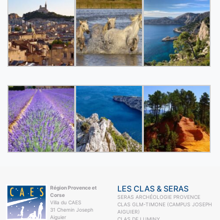
LES CLAS & SERAS
Région Provence et
Corse
SERAS ARCHÉOLOGIE PROVENCE
Villa du CAES
CLAS GLM-TIMONE (CAMPUS JOSEPH
31 Chemin Joseph
AIGUIER)
Aiguier
CLAS DE LUMINY