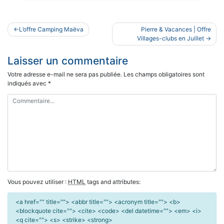
Navigation
L’offre Camping Maëva
Pierre & Vacances | Offre
de
Villages-clubs en Juillet
l’article
Laisser un commentaire
Votre adresse e-mail ne sera pas publiée.
Les champs obligatoires sont
indiqués avec
*
Vous pouvez utiliser :
HTML
tags and attributes:
<a href="" title=""> <abbr title=""> <acronym title=""> <b>
<blockquote cite=""> <cite> <code> <del datetime=""> <em> <i>
<q cite=""> <s> <strike> <strong>