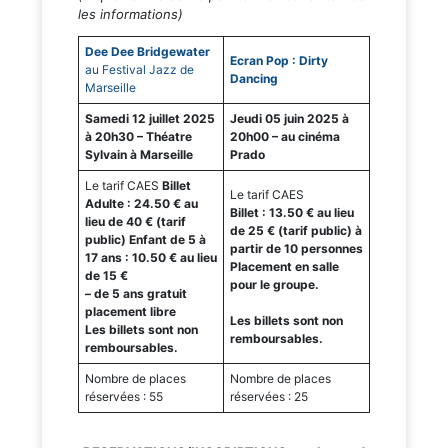
les informations)
Dee Dee Bridgewater
Ecran Pop : Dirty
au Festival Jazz de
Dancing
Marseille
Samedi 12 juillet 2025
Jeudi 05 juin 2025 à
à 20h30 – Théatre
20h00 – au cinéma
Sylvain à Marseille
Prado
Le tarif CAES
Billet
Le tarif CAES
Adulte : 24.50 € au
Billet : 13.50 € au lieu
lieu de 40 € (tarif
de 25 € (tarif public) à
public)
Enfant de 5 à
partir de 10 personnes
17 ans : 10.50 € au lieu
Placement en salle
de 15 €
pour le groupe.
– de 5 ans gratuit
placement libre
Les billets sont non
Les billets sont non
remboursables.
remboursables.
Nombre de places
Nombre de places
réservées : 55
réservées : 25