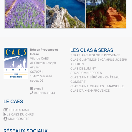
LES CLAS & SERAS
Région Provence et
Corse
SERAS ARCHÉOLOGIE PROVENCE
Villa du CAES
CLAS GLM-TIMONE (CAMPUS JOSEPH
31 Chemin Joseph
AIGUIER)
Aiguier
CLAS DE LUMINY
CS70071
SERAS OMNISPORTS
13402 Marseille
CLAS SAINT JÉRÔME - CHÂTEAU
cédex 09
GOMBERT
CLAS SAINT-CHARLES - MARSEILLE
e-mail
CLAS D'AIX-EN-PROVENCE
04.91.16.40.44.
LE CAES
LE CAES MAG
LE CAES DU CNRS
MON COMPTE
RÉSEAUX SOCIAUX