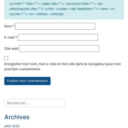
<a href="" title=""> <abbr title=""> <acronym title=""> <b>
<blockquote cite=""> <cite> <code> <del datetime=""> <em> <i>
<q cite=""> <s> <strike> <strong>
Nom
*
E-mail
*
Site web
Enregistrer mon nom, mon e-mail et mon site dans le navigateur pour mon
prochain commentaire.
Archives
juillet 2026