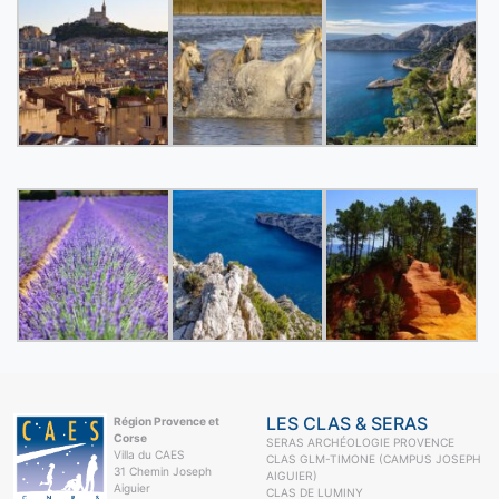
LES CLAS & SERAS
Région Provence et
Corse
SERAS ARCHÉOLOGIE PROVENCE
Villa du CAES
CLAS GLM-TIMONE (CAMPUS JOSEPH
31 Chemin Joseph
AIGUIER)
Aiguier
CLAS DE LUMINY