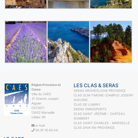
LES CLAS & SERAS
Région Provence et
Corse
SERAS ARCHÉOLOGIE PROVENCE
Villa du CAES
CLAS GLM-TIMONE (CAMPUS JOSEPH
31 Chemin Joseph
AIGUIER)
Aiguier
CLAS DE LUMINY
CS70071
SERAS OMNISPORTS
13402 Marseille
CLAS SAINT JÉRÔME - CHÂTEAU
cédex 09
GOMBERT
CLAS SAINT-CHARLES - MARSEILLE
e-mail
CLAS D'AIX-EN-PROVENCE
04.91.16.40.44.