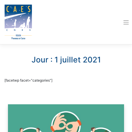
Skip
to
content
Jour :
1 juillet 2021
[facetwp facet="categories"]