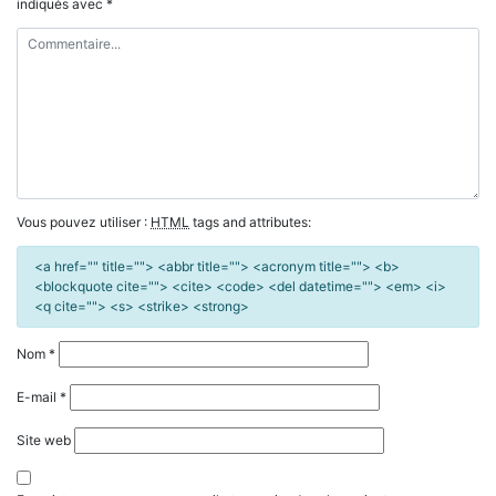
indiqués avec
*
Vous pouvez utiliser :
HTML
tags and attributes:
<a href="" title=""> <abbr title=""> <acronym title=""> <b>
<blockquote cite=""> <cite> <code> <del datetime=""> <em> <i>
<q cite=""> <s> <strike> <strong>
Nom
*
E-mail
*
Site web