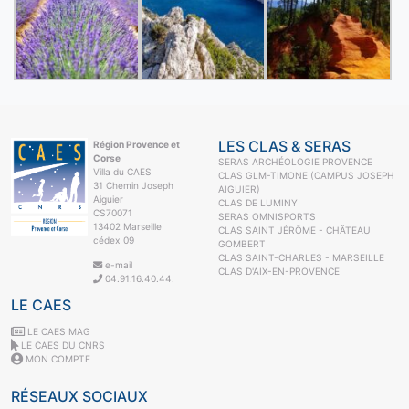
LES CLAS & SERAS
Région Provence et
Corse
SERAS ARCHÉOLOGIE PROVENCE
Villa du CAES
CLAS GLM-TIMONE (CAMPUS JOSEPH
31 Chemin Joseph
AIGUIER)
Aiguier
CLAS DE LUMINY
CS70071
SERAS OMNISPORTS
13402 Marseille
CLAS SAINT JÉRÔME - CHÂTEAU
cédex 09
GOMBERT
CLAS SAINT-CHARLES - MARSEILLE
e-mail
CLAS D'AIX-EN-PROVENCE
04.91.16.40.44.
LE CAES
LE CAES MAG
LE CAES DU CNRS
MON COMPTE
RÉSEAUX SOCIAUX