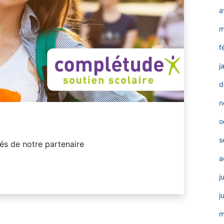
a
m
f
j
d
n
o
s
és de notre partenaire
a
j
j
m