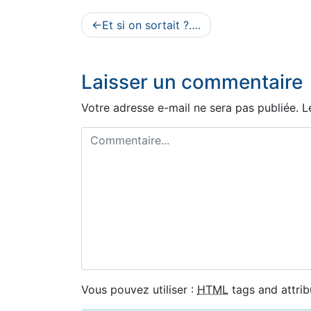
Navigation
Et si on sortait ?….
de
l’article
Laisser un commentaire
Votre adresse e-mail ne sera pas publiée.
L
Vous pouvez utiliser :
HTML
tags and attrib