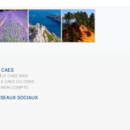
 CAES
LE CAES MAG
LE CAES DU CNRS
MON COMPTE
ÉSEAUX SOCIAUX