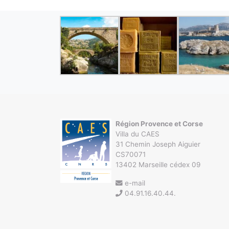
Région Provence et Corse
Villa du CAES
31 Chemin Joseph Aiguier
CS70071
13402 Marseille cédex 09
e-mail
04.91.16.40.44.