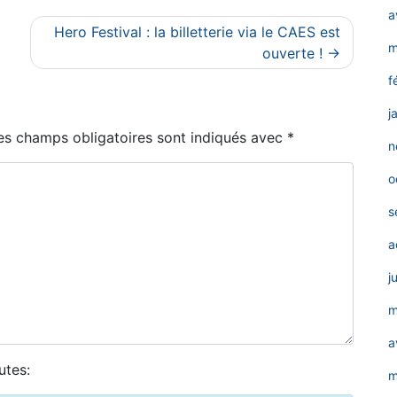
a
Hero Festival : la billetterie via le CAES est
m
ouverte !
f
j
es champs obligatoires sont indiqués avec
*
n
o
s
a
j
m
a
utes:
m