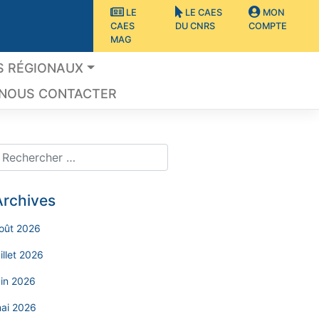
LE
LE CAES
MON
CAES
DU CNRS
COMPTE
MAG
S RÉGIONAUX
NOUS CONTACTER
Archives
oût 2026
uillet 2026
uin 2026
ai 2026