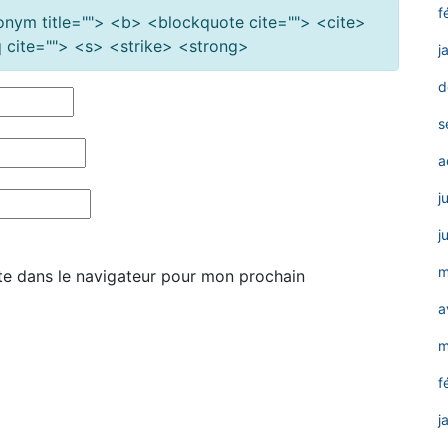
f
cronym title=""> <b> <blockquote cite=""> <cite>
cite=""> <s> <strike> <strong>
j
d
s
a
j
j
m
te dans le navigateur pour mon prochain
a
m
f
j