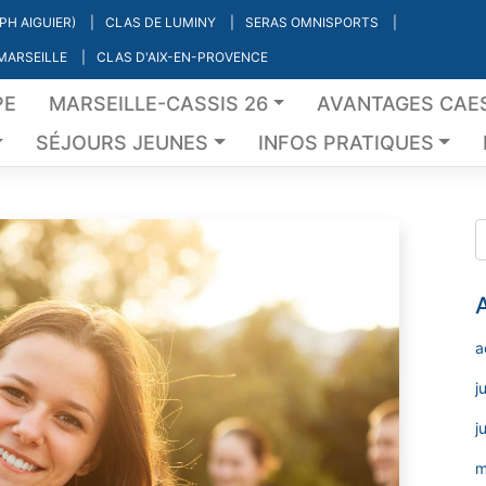
PH AIGUIER)
CLAS DE LUMINY
SERAS OMNISPORTS
 MARSEILLE
CLAS D'AIX-EN-PROVENCE
PE
MARSEILLE-CASSIS 26
AVANTAGES CAE
SÉJOURS JEUNES
INFOS PRATIQUES
a
j
j
m