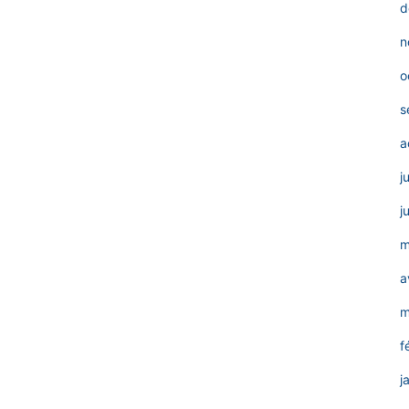
d
n
o
s
a
j
j
m
a
m
f
j