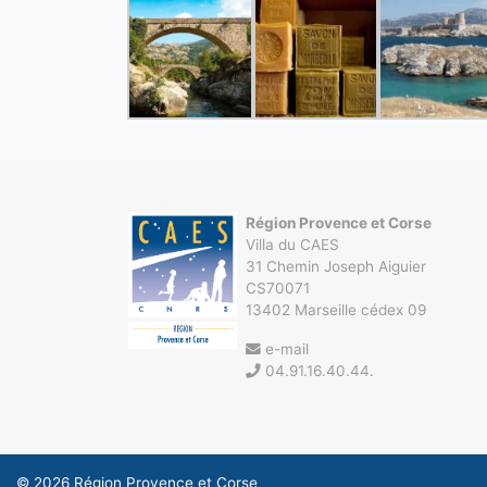
Région Provence et Corse
Villa du CAES
31 Chemin Joseph Aiguier
CS70071
13402 Marseille cédex 09
e-mail
04.91.16.40.44.
© 2026
Région Provence et Corse