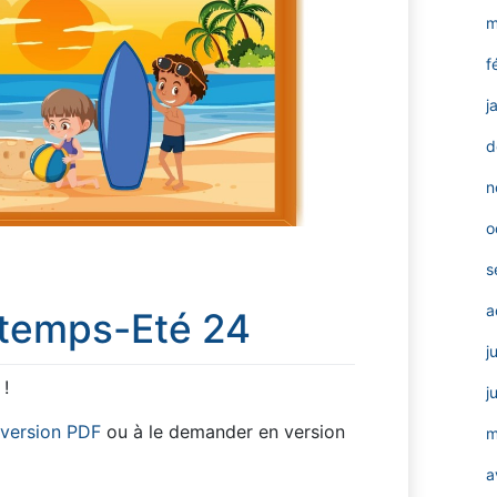
m
f
j
d
n
o
s
a
ntemps-Eté 24
j
 !
j
version
PDF
ou à le demander en version
m
a