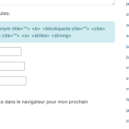
j
utes:
d
s
cronym title=""> <b> <blockquote cite=""> <cite>
cite=""> <s> <strike> <strong>
a
j
j
m
a
m
f
te dans le navigateur pour mon prochain
j
d