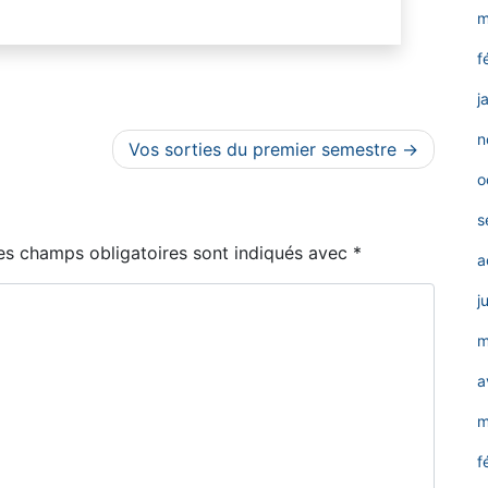
m
f
j
n
Vos sorties du premier semestre
o
s
es champs obligatoires sont indiqués avec
*
a
j
m
a
m
f