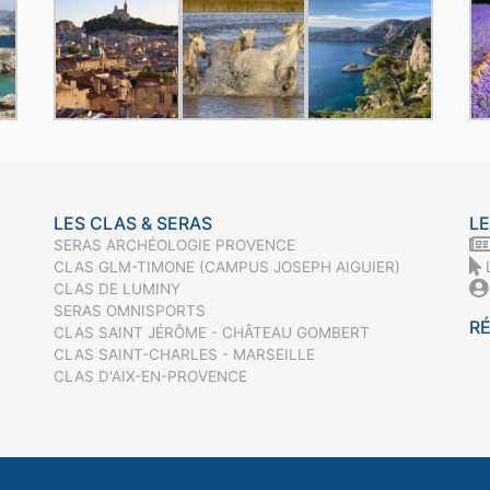
LES CLAS & SERAS
LE
SERAS ARCHÉOLOGIE PROVENCE
CLAS GLM-TIMONE (CAMPUS JOSEPH AIGUIER)
CLAS DE LUMINY
SERAS OMNISPORTS
R
CLAS SAINT JÉRÔME - CHÂTEAU GOMBERT
CLAS SAINT-CHARLES - MARSEILLE
CLAS D'AIX-EN-PROVENCE