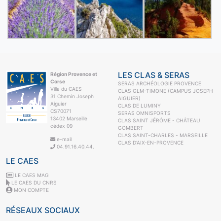
LES CLAS & SERAS
Région Provence et
Corse
SERAS ARCHÉOLOGIE PROVENCE
Villa du CAES
CLAS GLM-TIMONE (CAMPUS JOSEPH
31 Chemin Joseph
AIGUIER)
Aiguier
CLAS DE LUMINY
CS70071
SERAS OMNISPORTS
13402 Marseille
CLAS SAINT JÉRÔME - CHÂTEAU
cédex 09
GOMBERT
CLAS SAINT-CHARLES - MARSEILLE
e-mail
CLAS D'AIX-EN-PROVENCE
04.91.16.40.44.
LE CAES
LE CAES MAG
LE CAES DU CNRS
MON COMPTE
RÉSEAUX SOCIAUX