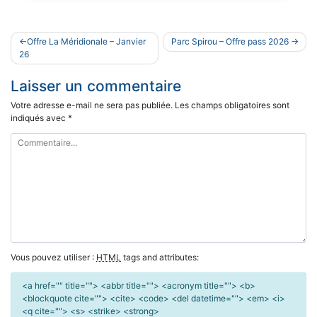
Navigation
Offre La Méridionale – Janvier
Parc Spirou – Offre pass 2026
de
26
l’article
Laisser un commentaire
Votre adresse e-mail ne sera pas publiée.
Les champs obligatoires sont
indiqués avec
*
Vous pouvez utiliser :
HTML
tags and attributes:
<a href="" title=""> <abbr title=""> <acronym title=""> <b>
<blockquote cite=""> <cite> <code> <del datetime=""> <em> <i>
<q cite=""> <s> <strike> <strong>