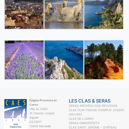
LES CLAS & SERAS
Région Provence et
Corse
SERAS ARCHÉOLOGIE PROVENCE
Villa du CAES
CLAS GLM-TIMONE (CAMPUS JOSEPH
31 Chemin Joseph
AIGUIER)
Aiguier
CLAS DE LUMINY
CS70071
SERAS OMNISPORTS
13402 Marseille
CLAS SAINT JÉRÔME - CHÂTEAU