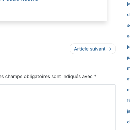
j
d
s
a
j
Article suivant
j
m
es champs obligatoires sont indiqués avec
*
a
m
f
j
d