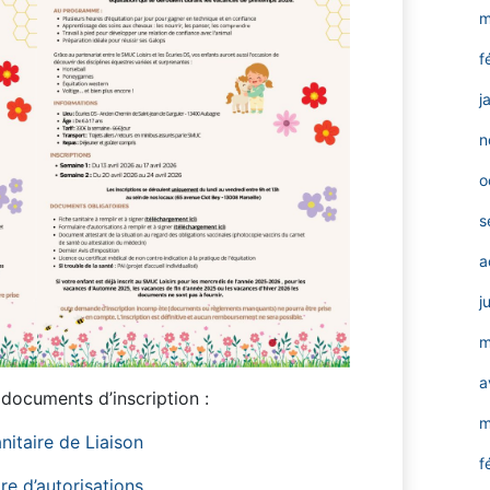
m
f
j
n
o
s
a
j
m
a
documents d’inscription :
m
nitaire de Liaison
f
re d’autorisations