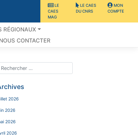
LE
LE CAES
MON
CAES
DU CNRS
COMPTE
MAG
S RÉGIONAUX
NOUS CONTACTER
Archives
uillet 2026
uin 2026
ai 2026
vril 2026