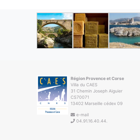
Région Provence et Corse
Villa du CAES
31 Chemin Joseph Aiguier
CS70071
13402 Marseille cédex 09
e-mail
04.91.16.40.44.