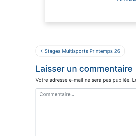
Navigation
Stages Multisports Printemps 26
de
Laisser un commentaire
l’article
Votre adresse e-mail ne sera pas publiée.
L