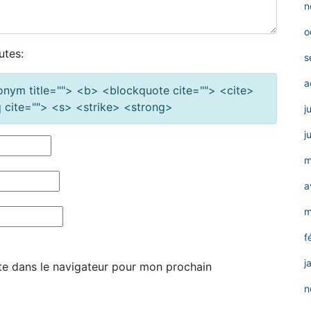
n
o
utes:
s
a
cronym title=""> <b> <blockquote cite=""> <cite>
cite=""> <s> <strike> <strong>
j
j
m
a
m
f
j
te dans le navigateur pour mon prochain
n