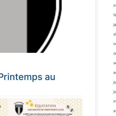
m
f
j
d
n
o
s
a
Printemps au
j
j
m
a