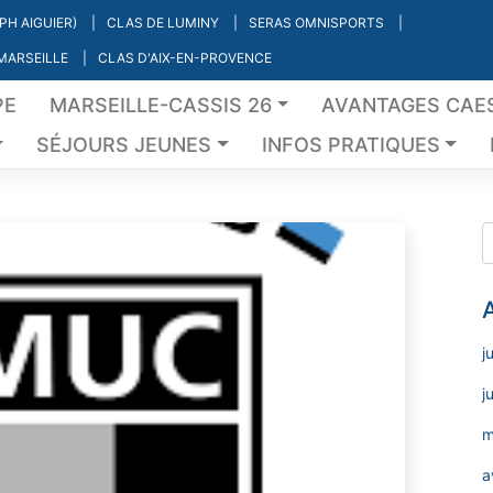
PH AIGUIER)
CLAS DE LUMINY
SERAS OMNISPORTS
 MARSEILLE
CLAS D'AIX-EN-PROVENCE
PE
MARSEILLE-CASSIS 26
AVANTAGES CAE
SÉJOURS JEUNES
INFOS PRATIQUES
j
j
m
a