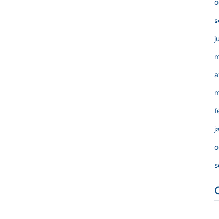
o
s
j
m
a
m
f
j
o
s