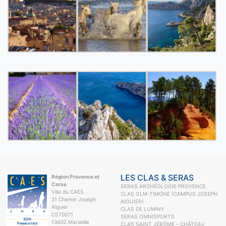
LES CLAS & SERAS
Région Provence et
Corse
SERAS ARCHÉOLOGIE PROVENCE
Villa du CAES
CLAS GLM-TIMONE (CAMPUS JOSEPH
31 Chemin Joseph
AIGUIER)
Aiguier
CLAS DE LUMINY
CS70071
SERAS OMNISPORTS
13402 Marseille
CLAS SAINT JÉRÔME - CHÂTEAU