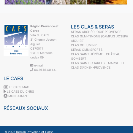
LES CLAS & SERAS
Région Provence et
Corse
SERAS ARCHÉOLOGIE PROVENCE
Villa du CAES
CLAS GLM-TIMONE (CAMPUS JOSEPH
31 Chemin Joseph
AIGUIER)
Aiguier
CLAS DE LUMINY
CS70071
SERAS OMNISPORTS
13402 Marseille
CLAS SAINT JÉRÔME - CHÂTEAU
cédex 09
GOMBERT
CLAS SAINT-CHARLES - MARSEILLE
e-mail
CLAS D'AIX-EN-PROVENCE
04.91.16.40.44.
LE CAES
LE CAES MAG
LE CAES DU CNRS
MON COMPTE
RÉSEAUX SOCIAUX
© 2026
Région Provence et Corse