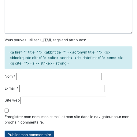
Vous pouvez utiliser :
HTML
tags and attributes:
<a href="" title=""> <abbr title=""> <acronym title=""> <b>
<blockquote cite=""> <cite> <code> <del datetime=""> <em> <i>
<q cite=""> <s> <strike> <strong>
Nom
*
E-mail
*
Site web
Enregistrer mon nom, mon e-mail et mon site dans le navigateur pour mon
prochain commentaire.